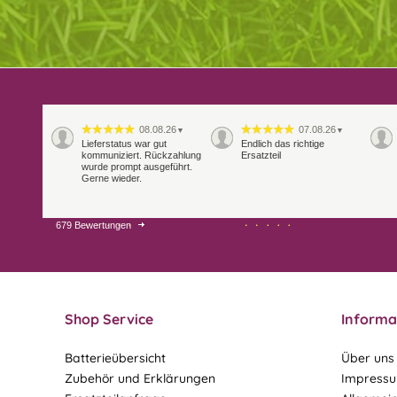
08.08.26
07.08.26
▼
▼
Lieferstatus war gut
Endlich das richtige
kommuniziert. Rückzahlung
Ersatzteil
wurde prompt ausgeführt.
Gerne wieder.
679 Bewertungen
29.07.26
28.07.26
▼
▼
Extrem schnelle
Bearbeitung und Lieferung
Shop Service
Informa
Batterieübersicht
Über uns
Zubehör und Erklärungen
Impress