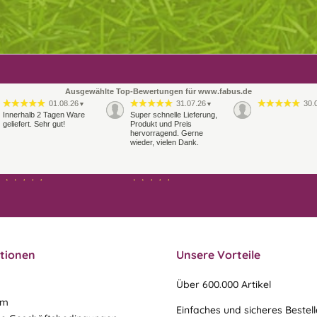
Ausgewählte Top-Bewertungen für www.fabus.de
01.08.26
31.07.26
30.
▼
▼
Innerhalb 2 Tagen Ware
Super schnelle Lieferung,
geliefert. Sehr gut!
Produkt und Preis
hervorragend. Gerne
wieder, vielen Dank.
27.07.26
21.07.26
▼
▼
Sehr schneller Versand,
sehr gute Ware,
freundlicher und kulanter
Kontakt. Gerne immer
wieder
tionen
Unsere Vorteile
Über 600.000 Artikel
um
Einfaches und sicheres Bestel