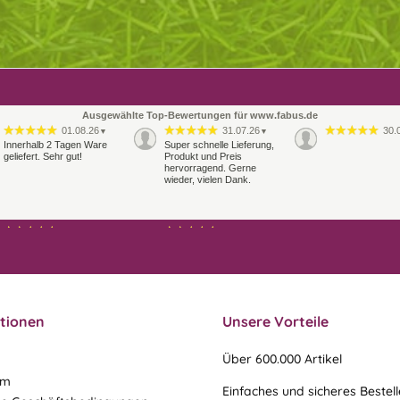
Ausgewählte Top-Bewertungen für www.fabus.de
01.08.26
31.07.26
30.
▼
▼
Innerhalb 2 Tagen Ware
Super schnelle Lieferung,
geliefert. Sehr gut!
Produkt und Preis
hervorragend. Gerne
wieder, vielen Dank.
27.07.26
21.07.26
▼
▼
Sehr schneller Versand,
sehr gute Ware,
freundlicher und kulanter
Kontakt. Gerne immer
wieder
tionen
Unsere Vorteile
Über 600.000 Artikel
um
Einfaches und sicheres Bestel