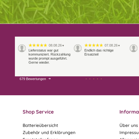
08.08.26
07.08.26
▼
▼
Lieferstatus war gut
Endlich das richtige
kommuniziert. Rückzahlung
Ersatzteil
wurde prompt ausgeführt.
Gerne wieder.
679 Bewertungen
29.07.26
28.07.26
▼
▼
Extrem schnelle
Bearbeitung und Lieferung
Shop Service
Informa
Batterieübersicht
Über uns
Zubehör und Erklärungen
Impress