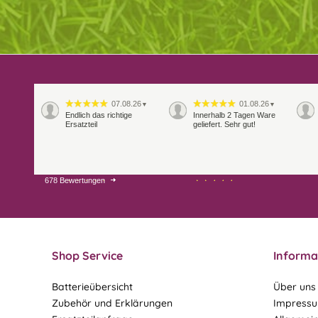
07.08.26
01.08.26
▼
▼
Endlich das richtige
Innerhalb 2 Tagen Ware
Ersatzteil
geliefert. Sehr gut!
678 Bewertungen
28.07.26
27.07.26
▼
▼
Shop Service
Informa
Batterieübersicht
Über uns
Zubehör und Erklärungen
Impress