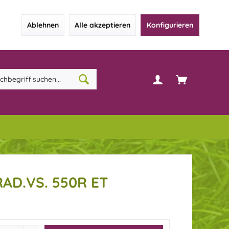
Ablehnen
Alle akzeptieren
Konfigurieren
AD.VS. 550R ET