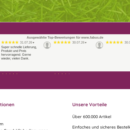
Ausgewählte Top-Bewertungen für www.fabus.de
31.07.26
30.07.26
30.
▼
▼
Super schnelle Lieferung,
Produkt und Preis
hervorragend. Gerne
wieder, vielen Dank.
21.07.26
21.07.26
▼
▼
Sehr schneller Versand,
Ablauf & schneller Versand
sehr gute Ware,
liefen perfekt, leider musste
freundlicher und kulanter
ein vergessenes Teil -nach
Kontakt. Gerne immer
einer Mail von mir -
wieder
nachgeschi…
tionen
Unsere Vorteile
Über 600.000 Artikel
um
Einfaches und sicheres Bestel