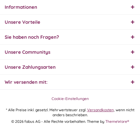
Informationen
01.08.26
▼
Innerhalb 2 Tagen Ware
Unsere Vorteile
geliefert. Sehr gut!
Sie haben noch Fragen?
31.07.26
Unsere Communitys
▼
Super schnelle Lieferung,
Produkt und Preis
hervorragend. Gerne
Unsere Zahlungsarten
wieder, vielen Dank.
Wir versenden mit:
30.07.26
▼
Cookie-Einstellungen
* Alle Preise inkl. gesetzl. Mehrwertsteuer zzgl.
Versandkosten
, wenn nicht
anders beschrieben.
30.07.26
© 2026 fabus AG - Alle Rechte vorbehalten. Theme by
ThemeWare®
▼