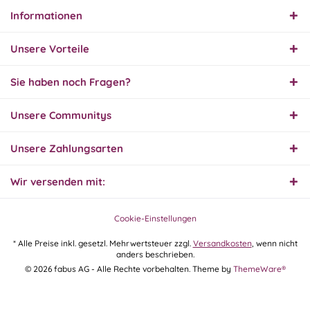
Informationen
31.07.26
▼
Super schnelle Lieferung,
Unsere Vorteile
Produkt und Preis
hervorragend. Gerne
wieder, vielen Dank.
Sie haben noch Fragen?
30.07.26
Unsere Communitys
▼
Unsere Zahlungsarten
Wir versenden mit:
30.07.26
▼
Cookie-Einstellungen
* Alle Preise inkl. gesetzl. Mehrwertsteuer zzgl.
Versandkosten
, wenn nicht
anders beschrieben.
29.07.26
© 2026 fabus AG - Alle Rechte vorbehalten. Theme by
ThemeWare®
▼
Extrem schnelle
Bearbeitung und Lieferung