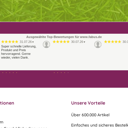
Ausgewählte Top-Bewertungen für www.fabus.de
31.07.26
30.07.26
30.
▼
▼
Super schnelle Lieferung,
Produkt und Preis
hervorragend. Gerne
wieder, vielen Dank.
21.07.26
21.07.26
▼
▼
Sehr schneller Versand,
Ablauf & schneller Versand
sehr gute Ware,
liefen perfekt, leider musste
freundlicher und kulanter
ein vergessenes Teil -nach
Kontakt. Gerne immer
einer Mail von mir -
wieder
nachgeschi…
tionen
Unsere Vorteile
Über 600.000 Artikel
um
Einfaches und sicheres Bestel