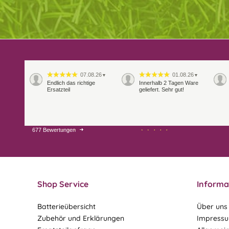
07.08.26
01.08.26
▼
▼
Endlich das richtige
Innerhalb 2 Tagen Ware
Ersatzteil
geliefert. Sehr gut!
677 Bewertungen
28.07.26
27.07.26
▼
▼
Shop Service
Informa
Batterieübersicht
Über uns
Zubehör und Erklärungen
Impress