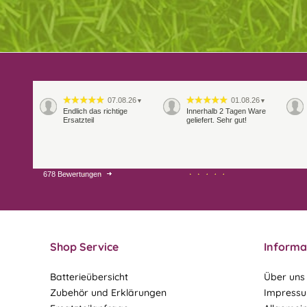
07.08.26
01.08.26
▼
▼
Endlich das richtige
Innerhalb 2 Tagen Ware
Ersatzteil
geliefert. Sehr gut!
678 Bewertungen
28.07.26
27.07.26
▼
▼
Shop Service
Informa
Batterieübersicht
Über uns
Zubehör und Erklärungen
Impress