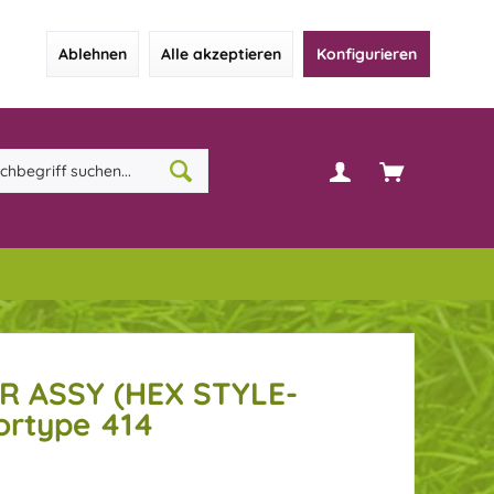
Ablehnen
Alle akzeptieren
Konfigurieren
R ASSY (HEX STYLE-
ortype 414