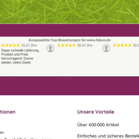
Ausgewählte Top-Bewertungen für www.fabus.de
31.07.26
30.07.26
30.
▼
▼
Super schnelle Lieferung,
Produkt und Preis
hervorragend. Gerne
wieder, vielen Dank.
21.07.26
21.07.26
▼
▼
Sehr schneller Versand,
Ablauf & schneller Versand
sehr gute Ware,
liefen perfekt, leider musste
freundlicher und kulanter
ein vergessenes Teil -nach
Kontakt. Gerne immer
einer Mail von mir -
wieder
nachgeschi…
tionen
Unsere Vorteile
Über 600.000 Artikel
um
Einfaches und sicheres Bestel