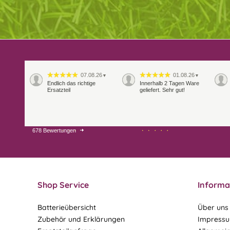
07.08.26
01.08.26
▼
▼
Endlich das richtige
Innerhalb 2 Tagen Ware
Ersatzteil
geliefert. Sehr gut!
678 Bewertungen
28.07.26
27.07.26
▼
▼
Shop Service
Informa
Batterieübersicht
Über uns
Zubehör und Erklärungen
Impress