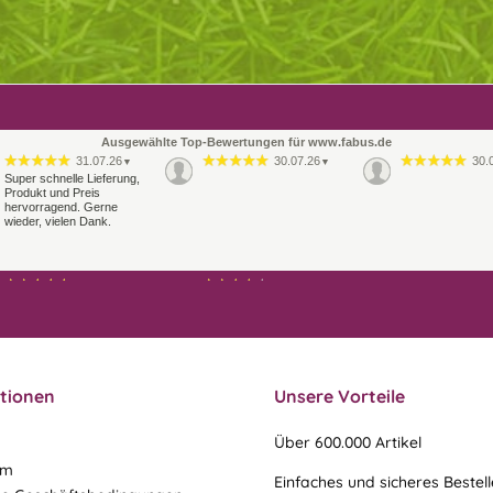
Ausgewählte Top-Bewertungen für www.fabus.de
31.07.26
30.07.26
30.
▼
▼
Super schnelle Lieferung,
Produkt und Preis
hervorragend. Gerne
wieder, vielen Dank.
21.07.26
21.07.26
▼
▼
Sehr schneller Versand,
Ablauf & schneller Versand
sehr gute Ware,
liefen perfekt, leider musste
freundlicher und kulanter
ein vergessenes Teil -nach
Kontakt. Gerne immer
einer Mail von mir -
wieder
nachgeschi…
tionen
Unsere Vorteile
Über 600.000 Artikel
um
Einfaches und sicheres Bestel