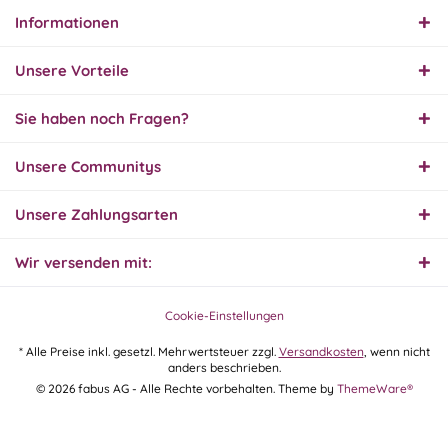
Informationen
31.07.26
▼
Super schnelle Lieferung,
Unsere Vorteile
Produkt und Preis
hervorragend. Gerne
wieder, vielen Dank.
Sie haben noch Fragen?
30.07.26
Unsere Communitys
▼
Unsere Zahlungsarten
Wir versenden mit:
30.07.26
▼
Cookie-Einstellungen
* Alle Preise inkl. gesetzl. Mehrwertsteuer zzgl.
Versandkosten
, wenn nicht
anders beschrieben.
29.07.26
© 2026 fabus AG - Alle Rechte vorbehalten. Theme by
ThemeWare®
▼
Extrem schnelle
Bearbeitung und Lieferung