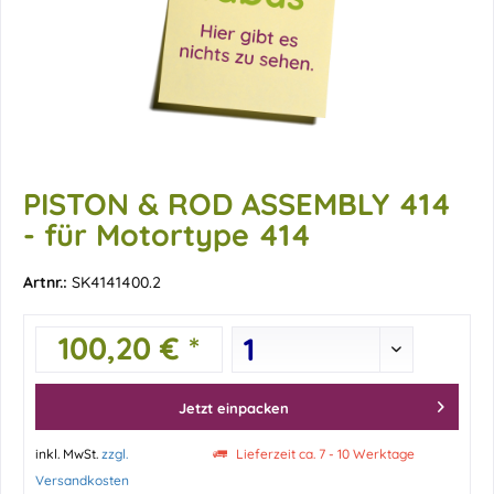
PISTON & ROD ASSEMBLY 414
- für Motortype 414
Artnr.:
SK4141400.2
100,20 € *
Jetzt einpacken
inkl. MwSt.
zzgl.
Lieferzeit ca. 7 - 10 Werktage
Versandkosten