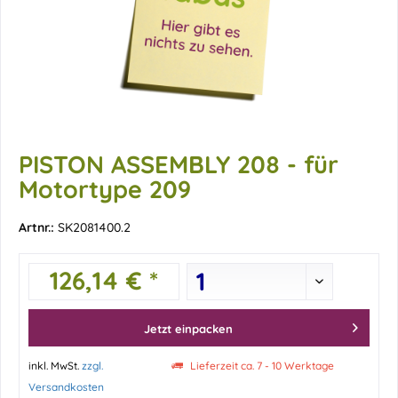
PISTON ASSEMBLY 208 - für
Motortype 209
Artnr.:
SK2081400.2
126,14 € *
Jetzt einpacken
inkl. MwSt.
zzgl.
Lieferzeit ca. 7 - 10 Werktage
Versandkosten