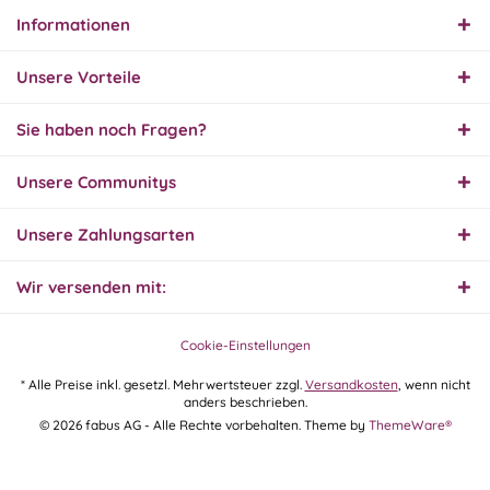
Informationen
30.07.26
▼
Unsere Vorteile
Sie haben noch Fragen?
30.07.26
Unsere Communitys
▼
Unsere Zahlungsarten
Wir versenden mit:
29.07.26
▼
Extrem schnelle
Bearbeitung und Lieferung
Cookie-Einstellungen
* Alle Preise inkl. gesetzl. Mehrwertsteuer zzgl.
Versandkosten
, wenn nicht
anders beschrieben.
28.07.26
© 2026 fabus AG - Alle Rechte vorbehalten. Theme by
ThemeWare®
▼