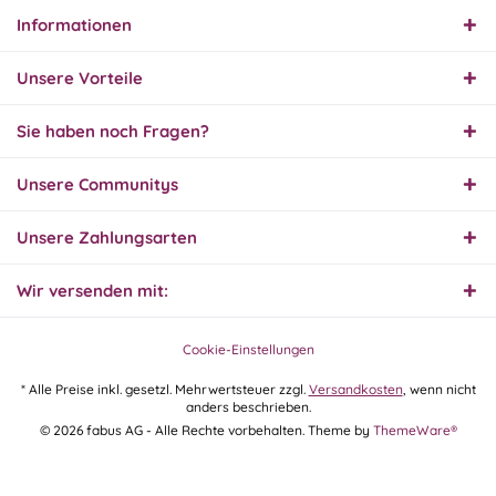
Informationen
01.08.26
▼
Innerhalb 2 Tagen Ware
Unsere Vorteile
geliefert. Sehr gut!
Sie haben noch Fragen?
31.07.26
Unsere Communitys
▼
Super schnelle Lieferung,
Produkt und Preis
hervorragend. Gerne
Unsere Zahlungsarten
wieder, vielen Dank.
Wir versenden mit:
30.07.26
▼
Cookie-Einstellungen
* Alle Preise inkl. gesetzl. Mehrwertsteuer zzgl.
Versandkosten
, wenn nicht
anders beschrieben.
30.07.26
© 2026 fabus AG - Alle Rechte vorbehalten. Theme by
ThemeWare®
▼