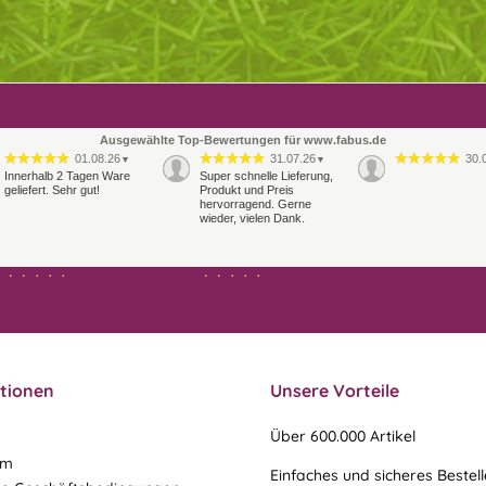
Ausgewählte Top-Bewertungen für www.fabus.de
01.08.26
31.07.26
30.
▼
▼
Innerhalb 2 Tagen Ware
Super schnelle Lieferung,
geliefert. Sehr gut!
Produkt und Preis
hervorragend. Gerne
wieder, vielen Dank.
27.07.26
21.07.26
▼
▼
Sehr schneller Versand,
sehr gute Ware,
freundlicher und kulanter
Kontakt. Gerne immer
wieder
tionen
Unsere Vorteile
Über 600.000 Artikel
um
Einfaches und sicheres Bestel