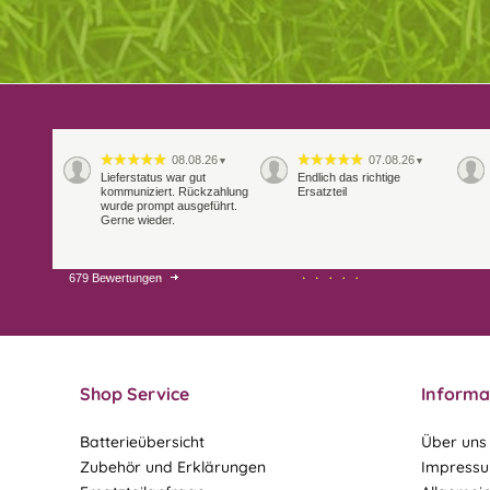
08.08.26
07.08.26
▼
▼
Lieferstatus war gut
Endlich das richtige
kommuniziert. Rückzahlung
Ersatzteil
wurde prompt ausgeführt.
Gerne wieder.
679 Bewertungen
29.07.26
28.07.26
▼
▼
Extrem schnelle
Bearbeitung und Lieferung
Shop Service
Informa
Batterieübersicht
Über uns
Zubehör und Erklärungen
Impress