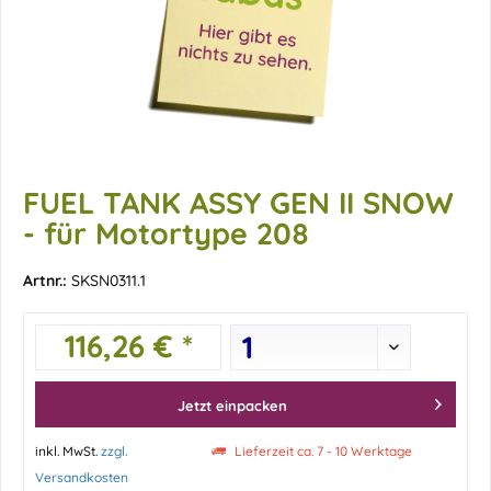
FUEL TANK ASSY GEN II SNOW
- für Motortype 208
Artnr.:
SKSN0311.1
116,26 € *
Jetzt einpacken
inkl. MwSt.
zzgl.
Lieferzeit ca. 7 - 10 Werktage
Versandkosten