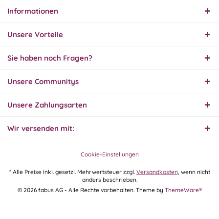
Informationen
31.07.26
▼
Super schnelle Lieferung,
Unsere Vorteile
Produkt und Preis
hervorragend. Gerne
wieder, vielen Dank.
Sie haben noch Fragen?
30.07.26
Unsere Communitys
▼
Unsere Zahlungsarten
Wir versenden mit:
30.07.26
▼
Cookie-Einstellungen
* Alle Preise inkl. gesetzl. Mehrwertsteuer zzgl.
Versandkosten
, wenn nicht
anders beschrieben.
29.07.26
© 2026 fabus AG - Alle Rechte vorbehalten. Theme by
ThemeWare®
▼
Extrem schnelle
Bearbeitung und Lieferung