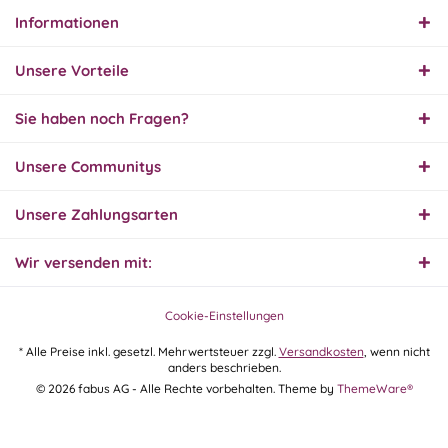
Informationen
31.07.26
▼
Super schnelle Lieferung,
Unsere Vorteile
Produkt und Preis
hervorragend. Gerne
wieder, vielen Dank.
Sie haben noch Fragen?
30.07.26
Unsere Communitys
▼
Unsere Zahlungsarten
Wir versenden mit:
30.07.26
▼
Cookie-Einstellungen
* Alle Preise inkl. gesetzl. Mehrwertsteuer zzgl.
Versandkosten
, wenn nicht
anders beschrieben.
29.07.26
© 2026 fabus AG - Alle Rechte vorbehalten. Theme by
ThemeWare®
▼
Extrem schnelle
Bearbeitung und Lieferung