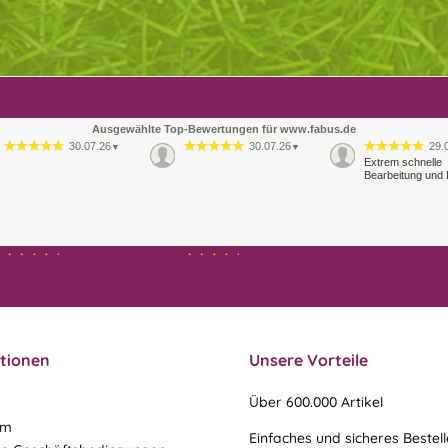
Ausgewählte Top-Bewertungen für www.fabus.de
30.07.26
30.07.26
29.
▼
▼
Extrem schnelle
Bearbeitung und 
21.07.26
21.07.26
▼
▼
Ablauf & schneller Versand
liefen perfekt, leider musste
ein vergessenes Teil -nach
einer Mail von mir -
nachgeschi…
tionen
Unsere Vorteile
Über 600.000 Artikel
um
Einfaches und sicheres Bestel