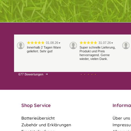
01.08.26
31.07.26
▼
▼
Innerhalb 2 Tagen Ware
Super schnelle Lieferung,
geliefert. Sehr gut!
Produkt und Preis
hervorragend. Gerne
wieder, vielen Dank.
677 Bewertungen
27.07.26
21.07.26
▼
▼
Sehr schneller Versand,
sehr gute Ware,
freundlicher und kulanter
Kontakt. Gerne immer
wieder
Shop Service
Informa
Batterieübersicht
Über uns
Zubehör und Erklärungen
Impress