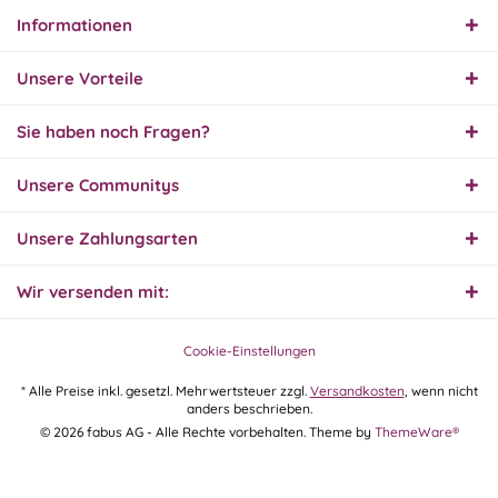
Informationen
01.08.26
▼
Innerhalb 2 Tagen Ware
Unsere Vorteile
geliefert. Sehr gut!
Sie haben noch Fragen?
31.07.26
Unsere Communitys
▼
Super schnelle Lieferung,
Produkt und Preis
hervorragend. Gerne
Unsere Zahlungsarten
wieder, vielen Dank.
Wir versenden mit:
30.07.26
▼
Cookie-Einstellungen
* Alle Preise inkl. gesetzl. Mehrwertsteuer zzgl.
Versandkosten
, wenn nicht
anders beschrieben.
30.07.26
© 2026 fabus AG - Alle Rechte vorbehalten. Theme by
ThemeWare®
▼