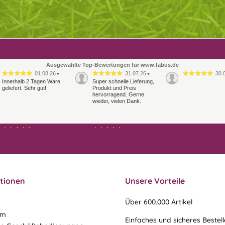
Ausgewählte Top-Bewertungen für www.fabus.de
01.08.26
31.07.26
30.
▼
▼
Innerhalb 2 Tagen Ware
Super schnelle Lieferung,
geliefert. Sehr gut!
Produkt und Preis
hervorragend. Gerne
wieder, vielen Dank.
27.07.26
21.07.26
▼
▼
Sehr schneller Versand,
sehr gute Ware,
freundlicher und kulanter
Kontakt. Gerne immer
wieder
tionen
Unsere Vorteile
Über 600.000 Artikel
um
Einfaches und sicheres Bestel