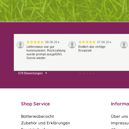
08.08.26
07.08.26
▼
▼
Lieferstatus war gut
Endlich das richtige
kommuniziert. Rückzahlung
Ersatzteil
wurde prompt ausgeführt.
Gerne wieder.
678 Bewertungen
29.07.26
28.07.26
▼
▼
Extrem schnelle
Bearbeitung und Lieferung
Shop Service
Informa
Batterieübersicht
Über uns
Zubehör und Erklärungen
Impress