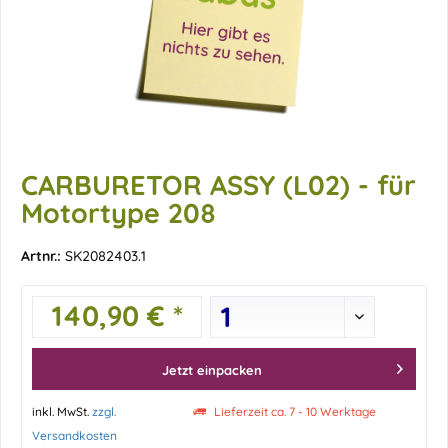
CARBURETOR ASSY (L02) - für
Motortype 208
Artnr.:
SK2082403.1
140,90 € *
Jetzt einpacken
inkl. MwSt.
zzgl.
Lieferzeit ca. 7 - 10 Werktage
Versandkosten