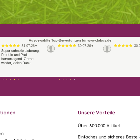
Ausgewählte Top-Bewertungen für www.fabus.de
31.07.26
30.07.26
30.
▼
▼
Super schnelle Lieferung,
Produkt und Preis
hervorragend. Gerne
wieder, vielen Dank.
21.07.26
21.07.26
▼
▼
Sehr schneller Versand,
Ablauf & schneller Versand
sehr gute Ware,
liefen perfekt, leider musste
freundlicher und kulanter
ein vergessenes Teil -nach
Kontakt. Gerne immer
einer Mail von mir -
wieder
nachgeschi…
tionen
Unsere Vorteile
Über 600.000 Artikel
um
Einfaches und sicheres Bestel