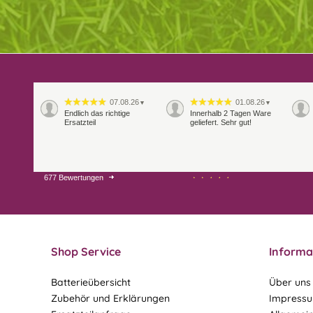
07.08.26
01.08.26
▼
▼
Endlich das richtige
Innerhalb 2 Tagen Ware
Ersatzteil
geliefert. Sehr gut!
677 Bewertungen
28.07.26
27.07.26
▼
▼
Shop Service
Informa
Batterieübersicht
Über uns
Zubehör und Erklärungen
Impress