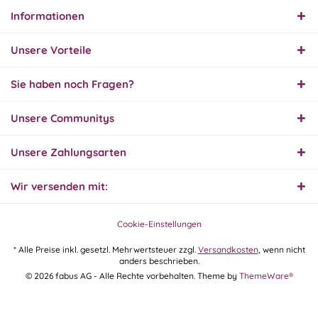
Informationen
01.08.26
▼
Innerhalb 2 Tagen Ware
Unsere Vorteile
geliefert. Sehr gut!
Sie haben noch Fragen?
31.07.26
Unsere Communitys
▼
Super schnelle Lieferung,
Produkt und Preis
hervorragend. Gerne
Unsere Zahlungsarten
wieder, vielen Dank.
Wir versenden mit:
30.07.26
▼
Cookie-Einstellungen
* Alle Preise inkl. gesetzl. Mehrwertsteuer zzgl.
Versandkosten
, wenn nicht
anders beschrieben.
30.07.26
© 2026 fabus AG - Alle Rechte vorbehalten. Theme by
ThemeWare®
▼