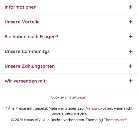
Informationen
31.07.26
▼
Super schnelle Lieferung,
Unsere Vorteile
Produkt und Preis
hervorragend. Gerne
wieder, vielen Dank.
Sie haben noch Fragen?
30.07.26
Unsere Communitys
▼
Unsere Zahlungsarten
Wir versenden mit:
30.07.26
▼
Cookie-Einstellungen
* Alle Preise inkl. gesetzl. Mehrwertsteuer zzgl.
Versandkosten
, wenn nicht
anders beschrieben.
29.07.26
© 2026 fabus AG - Alle Rechte vorbehalten. Theme by
ThemeWare®
▼
Extrem schnelle
Bearbeitung und Lieferung