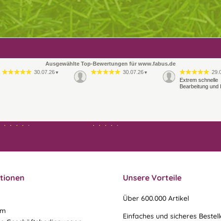
Ausgewählte Top-Bewertungen für www.fabus.de
30.07.26
30.07.26
29.
▼
▼
Extrem schnelle
Bearbeitung und 
21.07.26
21.07.26
▼
▼
Ablauf & schneller Versand
liefen perfekt, leider musste
ein vergessenes Teil -nach
einer Mail von mir -
nachgeschi…
tionen
Unsere Vorteile
Über 600.000 Artikel
um
Einfaches und sicheres Bestel