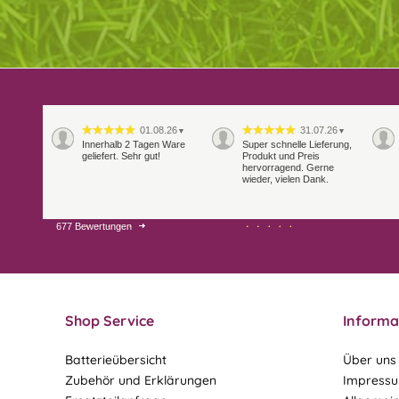
01.08.26
31.07.26
▼
▼
Innerhalb 2 Tagen Ware
Super schnelle Lieferung,
geliefert. Sehr gut!
Produkt und Preis
hervorragend. Gerne
wieder, vielen Dank.
677 Bewertungen
27.07.26
21.07.26
▼
▼
Sehr schneller Versand,
sehr gute Ware,
freundlicher und kulanter
Kontakt. Gerne immer
wieder
Shop Service
Informa
Batterieübersicht
Über uns
Zubehör und Erklärungen
Impress