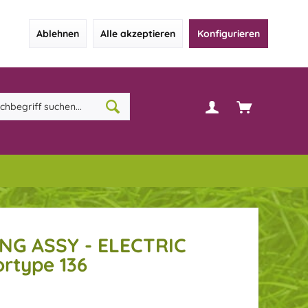
Ablehnen
Alle akzeptieren
Konfigurieren
G ASSY - ELECTRIC
ortype 136