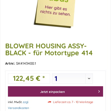
BLOWER HOUSING ASSY-
BLACK - für Motortype 414
Artnr.:
SK4143400.1
122,45 € *
Jetzt einpacken
inkl. MwSt.
zzgl.
Lieferzeit ca. 7 - 10 Werktage
Versandkosten