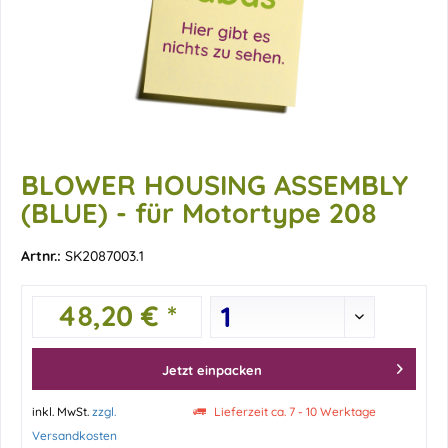
BLOWER HOUSING ASSEMBLY
(BLUE) - für Motortype 208
Artnr.:
SK2087003.1
48,20 € *
Jetzt einpacken
inkl. MwSt.
zzgl.
Lieferzeit ca. 7 - 10 Werktage
Versandkosten