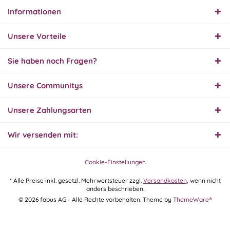
Informationen
30.07.26
▼
Unsere Vorteile
Sie haben noch Fragen?
30.07.26
Unsere Communitys
▼
Unsere Zahlungsarten
Wir versenden mit:
29.07.26
▼
Extrem schnelle
Bearbeitung und Lieferung
Cookie-Einstellungen
* Alle Preise inkl. gesetzl. Mehrwertsteuer zzgl.
Versandkosten
, wenn nicht
anders beschrieben.
28.07.26
© 2026 fabus AG - Alle Rechte vorbehalten. Theme by
ThemeWare®
▼