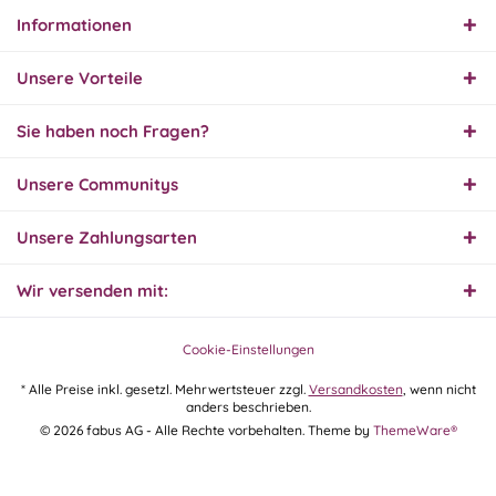
Informationen
31.07.26
▼
Super schnelle Lieferung,
Unsere Vorteile
Produkt und Preis
hervorragend. Gerne
wieder, vielen Dank.
Sie haben noch Fragen?
30.07.26
Unsere Communitys
▼
Unsere Zahlungsarten
Wir versenden mit:
30.07.26
▼
Cookie-Einstellungen
* Alle Preise inkl. gesetzl. Mehrwertsteuer zzgl.
Versandkosten
, wenn nicht
anders beschrieben.
29.07.26
© 2026 fabus AG - Alle Rechte vorbehalten. Theme by
ThemeWare®
▼
Extrem schnelle
Bearbeitung und Lieferung