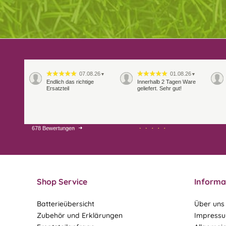
07.08.26
01.08.26
▼
▼
Endlich das richtige
Innerhalb 2 Tagen Ware
Ersatzteil
geliefert. Sehr gut!
678 Bewertungen
28.07.26
27.07.26
▼
▼
Shop Service
Informa
Batterieübersicht
Über uns
Zubehör und Erklärungen
Impress