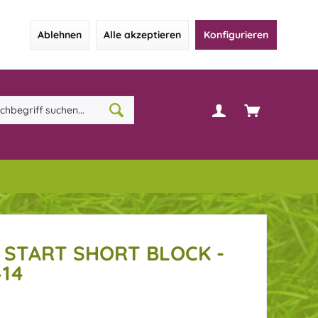
Ablehnen
Alle akzeptieren
Konfigurieren
 START SHORT BLOCK -
414