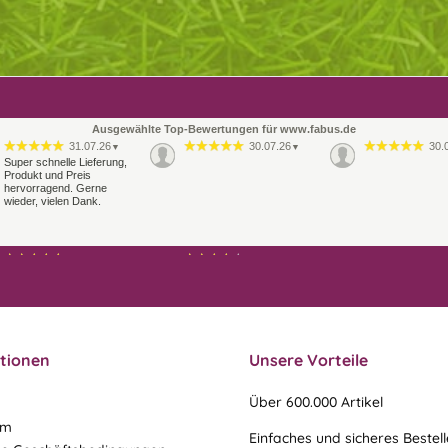
Ausgewählte Top-Bewertungen für www.fabus.de
31.07.26
30.07.26
30.
▼
▼
Super schnelle Lieferung,
Produkt und Preis
hervorragend. Gerne
wieder, vielen Dank.
21.07.26
21.07.26
▼
▼
Sehr schneller Versand,
Ablauf & schneller Versand
sehr gute Ware,
liefen perfekt, leider musste
freundlicher und kulanter
ein vergessenes Teil -nach
Kontakt. Gerne immer
einer Mail von mir -
wieder
nachgeschi…
tionen
Unsere Vorteile
Über 600.000 Artikel
um
Einfaches und sicheres Bestel