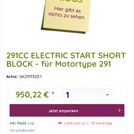
291CC ELECTRIC START SHORT
BLOCK - für Motortype 291
Artnr.:
SK2911320.1
950,22 € *
Jetzt einpacken
inkl. MwSt.
zzgl.
Lieferzeit ca. 7 - 10 Werktage
Versandkosten