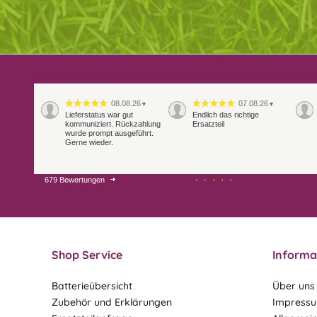
08.08.26
07.08.26
▼
▼
Lieferstatus war gut
Endlich das richtige
kommuniziert. Rückzahlung
Ersatzteil
wurde prompt ausgeführt.
Gerne wieder.
679 Bewertungen
29.07.26
28.07.26
▼
▼
Extrem schnelle
Bearbeitung und Lieferung
Shop Service
Informa
Batterieübersicht
Über uns
Zubehör und Erklärungen
Impress