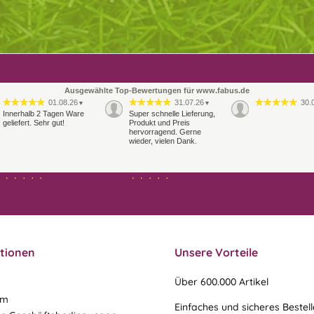
Ausgewählte Top-Bewertungen für www.fabus.de
01.08.26
31.07.26
30.
▼
▼
Innerhalb 2 Tagen Ware
Super schnelle Lieferung,
geliefert. Sehr gut!
Produkt und Preis
hervorragend. Gerne
wieder, vielen Dank.
27.07.26
21.07.26
▼
▼
Sehr schneller Versand,
sehr gute Ware,
freundlicher und kulanter
Kontakt. Gerne immer
wieder
tionen
Unsere Vorteile
Über 600.000 Artikel
um
Einfaches und sicheres Bestel