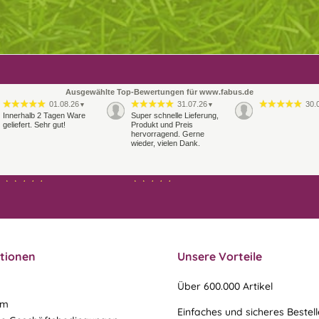
Ausgewählte Top-Bewertungen für www.fabus.de
01.08.26
31.07.26
30.
▼
▼
Innerhalb 2 Tagen Ware
Super schnelle Lieferung,
geliefert. Sehr gut!
Produkt und Preis
hervorragend. Gerne
wieder, vielen Dank.
27.07.26
21.07.26
▼
▼
Sehr schneller Versand,
sehr gute Ware,
freundlicher und kulanter
Kontakt. Gerne immer
wieder
tionen
Unsere Vorteile
Über 600.000 Artikel
um
Einfaches und sicheres Bestel