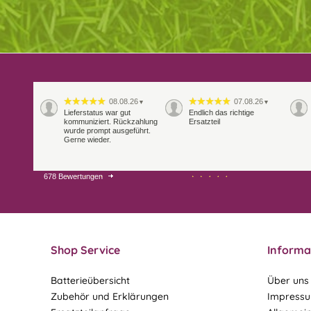
08.08.26
07.08.26
▼
▼
Lieferstatus war gut
Endlich das richtige
kommuniziert. Rückzahlung
Ersatzteil
wurde prompt ausgeführt.
Gerne wieder.
678 Bewertungen
29.07.26
28.07.26
▼
▼
Extrem schnelle
Bearbeitung und Lieferung
Shop Service
Informa
Batterieübersicht
Über uns
Zubehör und Erklärungen
Impress