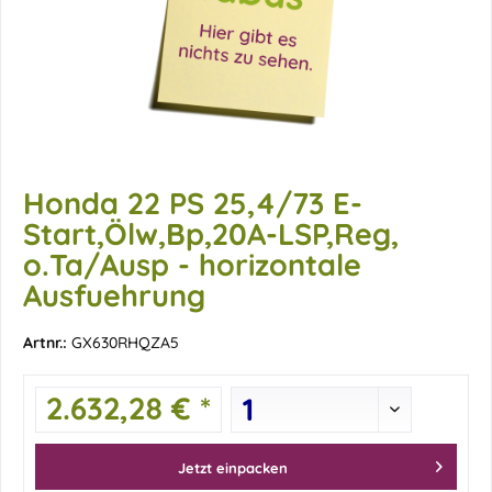
Honda 22 PS 25,4/73 E-
Start,Ölw,Bp,20A-LSP,Reg,
o.Ta/Ausp - horizontale
Ausfuehrung
Artnr.:
GX630RHQZA5
2.632,28 € *
Jetzt einpacken