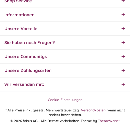
Shop Service
Informationen
01.08.26
▼
Innerhalb 2 Tagen Ware
Unsere Vorteile
geliefert. Sehr gut!
Sie haben noch Fragen?
31.07.26
Unsere Communitys
▼
Super schnelle Lieferung,
Produkt und Preis
hervorragend. Gerne
Unsere Zahlungsarten
wieder, vielen Dank.
Wir versenden mit:
30.07.26
▼
Cookie-Einstellungen
* Alle Preise inkl. gesetzl. Mehrwertsteuer zzgl.
Versandkosten
, wenn nicht
anders beschrieben.
30.07.26
© 2026 fabus AG - Alle Rechte vorbehalten. Theme by
ThemeWare®
▼