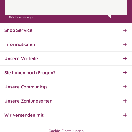
677 Bewertungen
01.08.26
▼
Innerhalb 2 Tagen Ware
geliefert. Sehr gut!
Shop Service
Informationen
31.07.26
▼
Super schnelle Lieferung,
Unsere Vorteile
Produkt und Preis
hervorragend. Gerne
wieder, vielen Dank.
Sie haben noch Fragen?
30.07.26
Unsere Communitys
▼
Unsere Zahlungsarten
Wir versenden mit:
30.07.26
▼
Cookie-Einstellungen