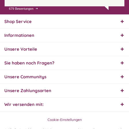
679 Bewertungen
07.08.26
▼
Endlich das richtige
Ersatzteil
Shop Service
Informationen
01.08.26
▼
Innerhalb 2 Tagen Ware
Unsere Vorteile
geliefert. Sehr gut!
Sie haben noch Fragen?
31.07.26
Unsere Communitys
▼
Super schnelle Lieferung,
Produkt und Preis
hervorragend. Gerne
Unsere Zahlungsarten
wieder, vielen Dank.
Wir versenden mit:
30.07.26
▼
Cookie-Einstellungen