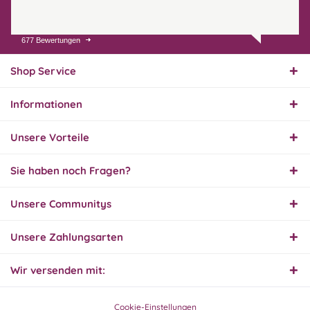
677 Bewertungen
31.07.26
▼
Super schnelle Lieferung,
Produkt und Preis
Shop Service
hervorragend. Gerne
wieder, vielen Dank.
Informationen
30.07.26
▼
Unsere Vorteile
Sie haben noch Fragen?
30.07.26
Unsere Communitys
▼
Unsere Zahlungsarten
Wir versenden mit:
29.07.26
▼
Extrem schnelle
Bearbeitung und Lieferung
Cookie-Einstellungen