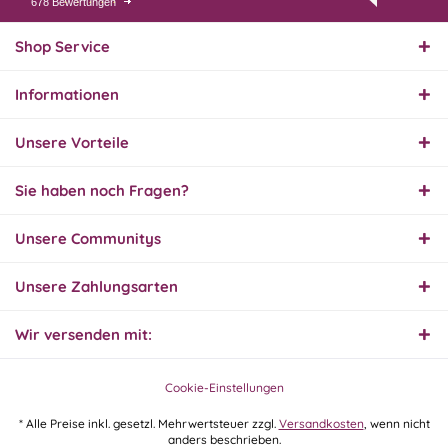
678 Bewertungen
01.08.26
▼
Innerhalb 2 Tagen Ware
geliefert. Sehr gut!
Shop Service
Informationen
31.07.26
▼
Super schnelle Lieferung,
Unsere Vorteile
Produkt und Preis
hervorragend. Gerne
wieder, vielen Dank.
Sie haben noch Fragen?
30.07.26
Unsere Communitys
▼
Unsere Zahlungsarten
Wir versenden mit:
30.07.26
▼
Cookie-Einstellungen
* Alle Preise inkl. gesetzl. Mehrwertsteuer zzgl.
Versandkosten
, wenn nicht
anders beschrieben.