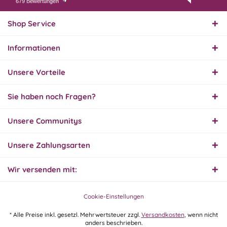
679 Bewertungen
07.08.26
▼
Endlich das richtige
Ersatzteil
Shop Service
Informationen
01.08.26
▼
Innerhalb 2 Tagen Ware
Unsere Vorteile
geliefert. Sehr gut!
Sie haben noch Fragen?
31.07.26
Unsere Communitys
▼
Super schnelle Lieferung,
Produkt und Preis
hervorragend. Gerne
Unsere Zahlungsarten
wieder, vielen Dank.
Wir versenden mit:
30.07.26
▼
Cookie-Einstellungen
* Alle Preise inkl. gesetzl. Mehrwertsteuer zzgl.
Versandkosten
, wenn nicht
anders beschrieben.