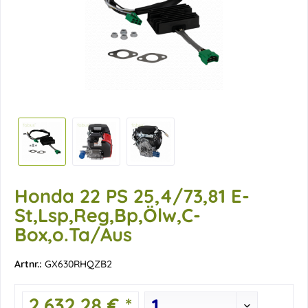
Honda 22 PS 25,4/73,81 E-
St,Lsp,Reg,Bp,Ölw,C-
Box,o.Ta/Aus
Artnr.:
GX630RHQZB2
2.632,28 € *