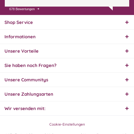
678 Bewertungen
07.08.26
▼
Endlich das richtige
Ersatzteil
Shop Service
Informationen
01.08.26
▼
Innerhalb 2 Tagen Ware
Unsere Vorteile
geliefert. Sehr gut!
Sie haben noch Fragen?
31.07.26
Unsere Communitys
▼
Super schnelle Lieferung,
Produkt und Preis
hervorragend. Gerne
Unsere Zahlungsarten
wieder, vielen Dank.
Wir versenden mit:
30.07.26
▼
Cookie-Einstellungen