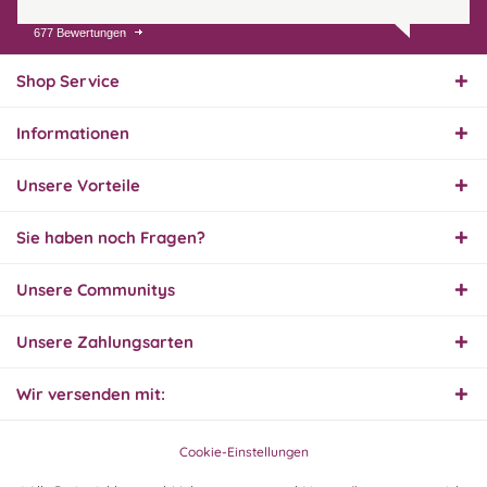
677 Bewertungen
31.07.26
▼
Super schnelle Lieferung,
Produkt und Preis
Shop Service
hervorragend. Gerne
wieder, vielen Dank.
Informationen
30.07.26
▼
Unsere Vorteile
Sie haben noch Fragen?
30.07.26
Unsere Communitys
▼
Unsere Zahlungsarten
Wir versenden mit:
29.07.26
▼
Extrem schnelle
Bearbeitung und Lieferung
Cookie-Einstellungen