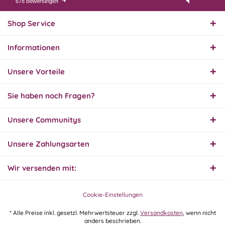
678 Bewertungen
07.08.26
▼
Endlich das richtige
Ersatzteil
Shop Service
Informationen
01.08.26
▼
Innerhalb 2 Tagen Ware
Unsere Vorteile
geliefert. Sehr gut!
Sie haben noch Fragen?
31.07.26
Unsere Communitys
▼
Super schnelle Lieferung,
Produkt und Preis
hervorragend. Gerne
Unsere Zahlungsarten
wieder, vielen Dank.
Wir versenden mit:
30.07.26
▼
Cookie-Einstellungen
* Alle Preise inkl. gesetzl. Mehrwertsteuer zzgl.
Versandkosten
, wenn nicht
anders beschrieben.