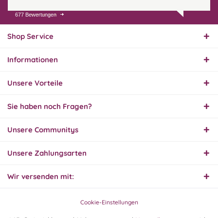
677 Bewertungen
31.07.26
▼
Super schnelle Lieferung,
Produkt und Preis
Shop Service
hervorragend. Gerne
wieder, vielen Dank.
Informationen
30.07.26
▼
Unsere Vorteile
Sie haben noch Fragen?
30.07.26
Unsere Communitys
▼
Unsere Zahlungsarten
Wir versenden mit:
29.07.26
▼
Extrem schnelle
Bearbeitung und Lieferung
Cookie-Einstellungen