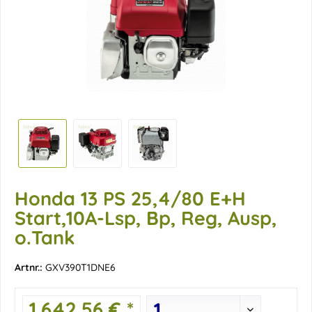
Honda 13 PS 25,4/80 E+H
Start,10A-Lsp, Bp, Reg, Ausp,
o.Tank
Artnr.:
GXV390T1DNE6
1.642,56 € *