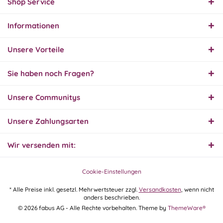
Shop Service
Informationen
01.08.26
▼
Innerhalb 2 Tagen Ware
Unsere Vorteile
geliefert. Sehr gut!
Sie haben noch Fragen?
31.07.26
Unsere Communitys
▼
Super schnelle Lieferung,
Produkt und Preis
hervorragend. Gerne
Unsere Zahlungsarten
wieder, vielen Dank.
Wir versenden mit:
30.07.26
▼
Cookie-Einstellungen
* Alle Preise inkl. gesetzl. Mehrwertsteuer zzgl.
Versandkosten
, wenn nicht
anders beschrieben.
30.07.26
© 2026 fabus AG - Alle Rechte vorbehalten. Theme by
ThemeWare®
▼