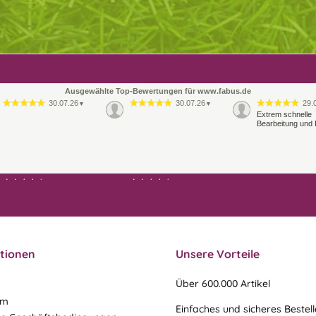
Ausgewählte Top-Bewertungen für www.fabus.de
30.07.26
30.07.26
29.
▼
▼
Extrem schnelle
Bearbeitung und 
21.07.26
21.07.26
▼
▼
Ablauf & schneller Versand
liefen perfekt, leider musste
ein vergessenes Teil -nach
einer Mail von mir -
nachgeschi…
tionen
Unsere Vorteile
Über 600.000 Artikel
um
Einfaches und sicheres Bestel