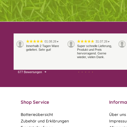
01.08.26
31.07.26
▼
▼
Innerhalb 2 Tagen Ware
Super schnelle Lieferung,
geliefert. Sehr gut!
Produkt und Preis
hervorragend. Gerne
wieder, vielen Dank.
677 Bewertungen
27.07.26
21.07.26
▼
▼
Sehr schneller Versand,
sehr gute Ware,
freundlicher und kulanter
Kontakt. Gerne immer
wieder
Shop Service
Informa
Batterieübersicht
Über uns
Zubehör und Erklärungen
Impress