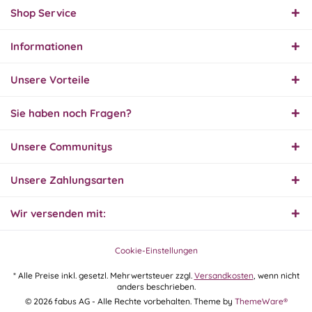
Produkt und Preis
Shop Service
hervorragend. Gerne
wieder, vielen Dank.
Informationen
30.07.26
▼
Unsere Vorteile
Sie haben noch Fragen?
30.07.26
Unsere Communitys
▼
Unsere Zahlungsarten
Wir versenden mit:
29.07.26
▼
Extrem schnelle
Bearbeitung und Lieferung
Cookie-Einstellungen
* Alle Preise inkl. gesetzl. Mehrwertsteuer zzgl.
Versandkosten
, wenn nicht
anders beschrieben.
28.07.26
© 2026 fabus AG - Alle Rechte vorbehalten. Theme by
ThemeWare®
▼