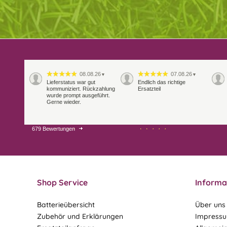
08.08.26
07.08.26
▼
▼
Lieferstatus war gut
Endlich das richtige
kommuniziert. Rückzahlung
Ersatzteil
wurde prompt ausgeführt.
Gerne wieder.
679 Bewertungen
29.07.26
28.07.26
▼
▼
Extrem schnelle
Bearbeitung und Lieferung
Shop Service
Informa
Batterieübersicht
Über uns
Zubehör und Erklärungen
Impress