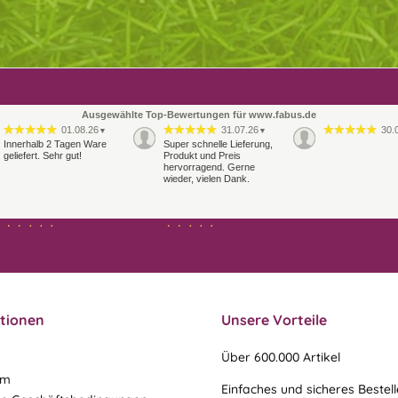
Ausgewählte Top-Bewertungen für www.fabus.de
01.08.26
31.07.26
30.
▼
▼
Innerhalb 2 Tagen Ware
Super schnelle Lieferung,
geliefert. Sehr gut!
Produkt und Preis
hervorragend. Gerne
wieder, vielen Dank.
27.07.26
21.07.26
▼
▼
Sehr schneller Versand,
sehr gute Ware,
freundlicher und kulanter
Kontakt. Gerne immer
wieder
tionen
Unsere Vorteile
Über 600.000 Artikel
um
Einfaches und sicheres Bestel