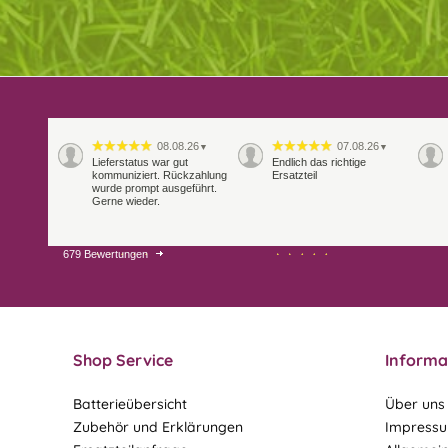
08.08.26
07.08.26
▼
▼
Lieferstatus war gut
Endlich das richtige
kommuniziert. Rückzahlung
Ersatzteil
wurde prompt ausgeführt.
Gerne wieder.
679 Bewertungen
29.07.26
28.07.26
▼
▼
Extrem schnelle
Bearbeitung und Lieferung
Shop Service
Informa
Batterieübersicht
Über uns
Zubehör und Erklärungen
Impress