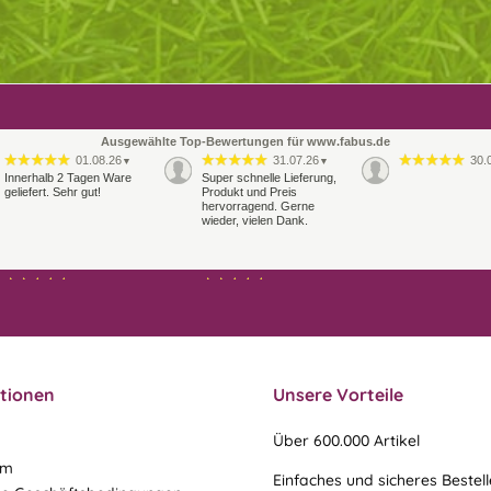
Ausgewählte Top-Bewertungen für www.fabus.de
01.08.26
31.07.26
30.
▼
▼
Innerhalb 2 Tagen Ware
Super schnelle Lieferung,
geliefert. Sehr gut!
Produkt und Preis
hervorragend. Gerne
wieder, vielen Dank.
27.07.26
21.07.26
▼
▼
Sehr schneller Versand,
sehr gute Ware,
freundlicher und kulanter
Kontakt. Gerne immer
wieder
tionen
Unsere Vorteile
Über 600.000 Artikel
um
Einfaches und sicheres Bestel