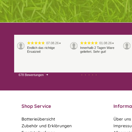
07.08.26
01.08.26
▼
▼
Endlich das richtige
Innerhalb 2 Tagen Ware
Ersatzteil
geliefert. Sehr gut!
678 Bewertungen
28.07.26
27.07.26
▼
▼
Shop Service
Informa
Batterieübersicht
Über uns
Zubehör und Erklärungen
Impress