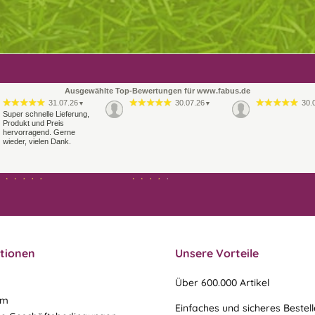
Ausgewählte Top-Bewertungen für www.fabus.de
31.07.26
30.07.26
30.
▼
▼
Super schnelle Lieferung,
Produkt und Preis
hervorragend. Gerne
wieder, vielen Dank.
21.07.26
21.07.26
▼
▼
Sehr schneller Versand,
Ablauf & schneller Versand
sehr gute Ware,
liefen perfekt, leider musste
freundlicher und kulanter
ein vergessenes Teil -nach
Kontakt. Gerne immer
einer Mail von mir -
wieder
nachgeschi…
tionen
Unsere Vorteile
Über 600.000 Artikel
um
Einfaches und sicheres Bestel