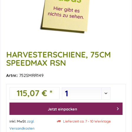
HARVESTERSCHIENE, 75CM
SPEEDMAX RSN
Artnr.:
752SMRR149
115,07 € *
Jetzt einpacken
inkl. MwSt.
zzgl.
Lieferzeit ca. 7 - 10 Werktage
Versandkosten